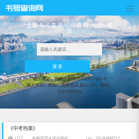
全国书号查询/CIP查询/ISBN查
询
查询方法：
输入书号，例如：978-7-5455-5388-8
输入书名，例如：情景阅读 输入CIP，例如：
2019283404
《中考档案》
1277
安徽师范大学出版社
cip：2019099971**