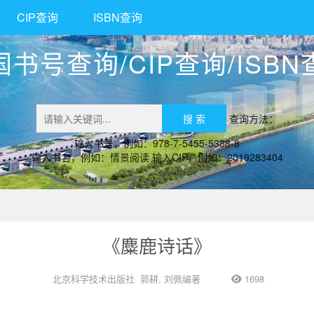
CIP查询
ISBN查询
国书号查询/CIP查询/ISBN
查询方法：
输入书号，例如：978-7-5455-5388-8
输入书名，例如：情景阅读 输入CIP，例如：2019283404
《麋鹿诗话》
北京科学技术出版社
郭耕, 刘佩编著
1698