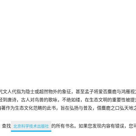
代文人代指为隐士或超然物外的象征，甚至孟子将爱否麋鹿与鸿雁视
经到唐诗，古人对鸟兽的歌咏，不绝如缕，在生态文明的重要性被提
们编著作为生态文化范畴的此书，旨在弘扬与普及，借麋鹿之口弘天地
，查找
的所有书名。如果您发现内容有错误，您
北京科学技术出版社