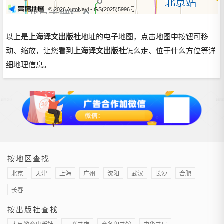
© 2026 AutoNavi
- GS(2025)5996号
以上是
上海译文出版社
地址的电子地图，点击地图中按钮可移
动、缩放，让您看到
上海译文出版社
怎么走、位于什么方位等详
细地理信息。
按地区查找
北京
天津
上海
广州
沈阳
武汉
长沙
合肥
长春
按出版社查找