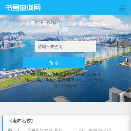
全国书号查询/CIP查询/ISBN查
询
查询方法：
输入书号，例如：978-7-5455-5388-8
输入书名，例如：情景阅读 输入CIP，例如：
2019283404
《走向名校》
531
华中师范大学出版社
cip：2019099847**