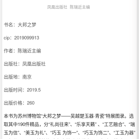
凤凰出版社
陈瑞近主编
书名：大邦之梦
cip：
2019099913
作者：陈瑞近主编
出版社：凤凰出版社
出版地：南京
出版时间：2019.5
出版价格：260
本书为苏州博物馆“大邦之梦——吴越楚玉器·青瓷”特展图录。选
取其中190件精品，分“礼尚往来”、“乐享天籁” 、“工艺融合”、“瑞
玉为信”、“美玉为礼”、“巧玉 为饰一”、“巧玉为饰二”、“工玉为器”