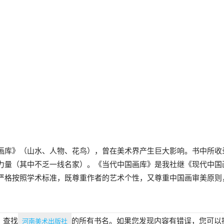
画库》（山水、人物、花鸟），曾在美术界产生巨大影响。书中所收
力量（其中不乏一线名家）。《当代中国画库》是我社继《现代中国
严格按照学术标准，既尊重作者的艺术个性，又尊重中国画审美原则
，查找
的所有书名。如果您发现内容有错误，您可以
河南美术出版社