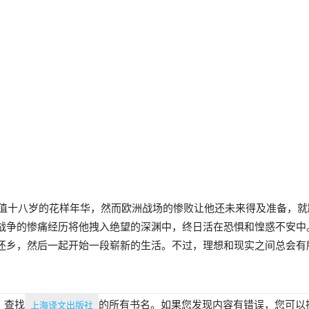
比正值十八岁的花样年华，然而欧洲战场的惨败让他还未来得及准备，
战争的惨痛经历将他拽入绝望的深渊中，终日活在恐惧和惶惑不安中
还乡，然后一起开始一段崭新的生活。不过，理想和现实之间总会有
，查找
的所有书名。如果您发现内容有错误，您可以
上海译文出版社